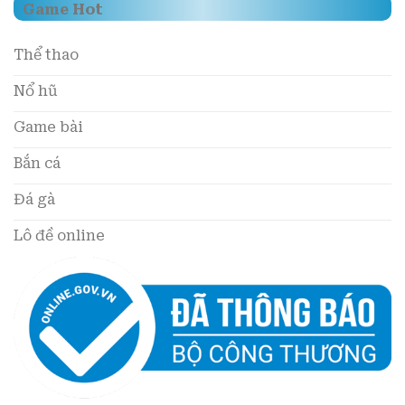
Game Hot
Thể thao
Nổ hũ
Game bài
Bắn cá
Đá gà
Lô đề online