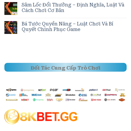
Sâm Lốc Đổi Thưởng – Định Nghĩa, Luật Và
Cách Chơi Cơ Bản
Bá Tước Quyền Năng – Luật Chơi Và Bí
Quyết Chinh Phục Game
Đối Tác Cung Cấp Trò Chơi