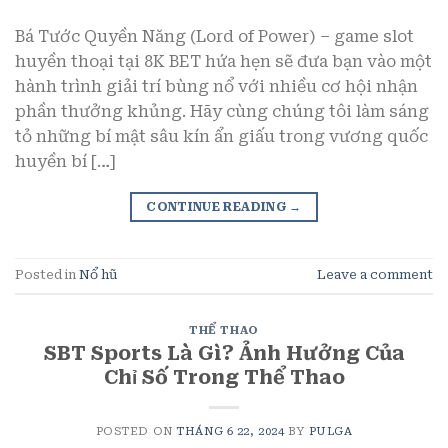
Bá Tước Quyền Năng (Lord of Power) – game slot
huyền thoại tại 8K BET hứa hẹn sẽ đưa bạn vào một
hành trình giải trí bùng nổ với nhiều cơ hội nhận
phần thưởng khủng. Hãy cùng chúng tôi làm sáng
tỏ những bí mật sâu kín ẩn giấu trong vương quốc
huyền bí […]
CONTINUE READING
→
Posted in
Nổ hũ
Leave a comment
THỂ THAO
SBT Sports Là Gì? Ảnh Hưởng Của
Chỉ Số Trong Thể Thao
POSTED ON
THÁNG 6 22, 2024
BY
PULGA