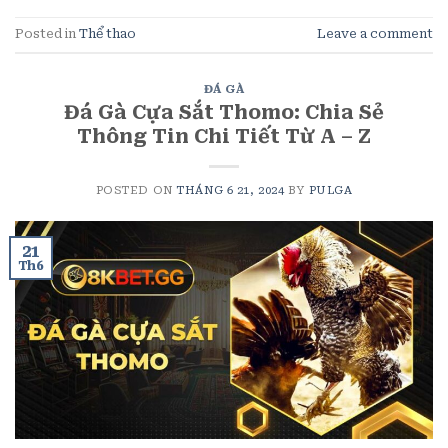
Posted in
Thể thao
Leave a comment
ĐÁ GÀ
Đá Gà Cựa Sắt Thomo: Chia Sẻ
Thông Tin Chi Tiết Từ A – Z
POSTED ON
THÁNG 6 21, 2024
BY
PULGA
21
Th6