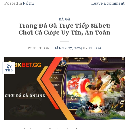
Posted in
Nổ hũ
Leave a comment
ĐÁ GÀ
Trang Đá Gà Trực Tiếp 8Kbet:
Chơi Cá Cược Uy Tín, An Toàn
POSTED ON
THÁNG 6 27, 2024
BY
PULGA
27
Th6