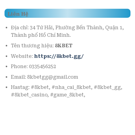
Liên Hệ
Địa chỉ: 34 Tứ Hải, Phường Bến Thành, Quận 1,
Thành phố Hồ Chí Minh.
Tên thương hiệu:
8KBET
Website:
https://8kbet.gg/
Phone: 0335456252
Email:
8kbetgg@gmail.com
Hastag: #8kbet, #nha_cai_8kbet, #8kbet_gg,
#8kbet_casino, #game_8kbet,