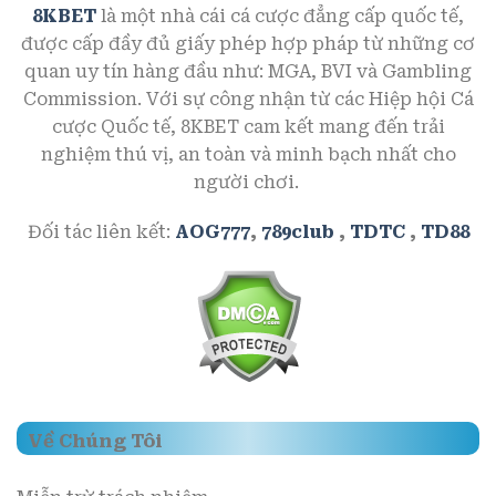
8KBET
là một nhà cái cá cược đẳng cấp quốc tế,
được cấp đầy đủ giấy phép hợp pháp từ những cơ
quan uy tín hàng đầu như: MGA, BVI và Gambling
Commission. Với sự công nhận từ các Hiệp hội Cá
cược Quốc tế, 8KBET cam kết mang đến trải
nghiệm thú vị, an toàn và minh bạch nhất cho
người chơi.
Đối tác liên kết:
AOG777
,
789club
,
TDTC
,
TD88
Về Chúng Tôi