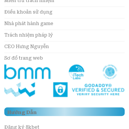
Miễn trừ trách nhiệm
Điều khoản sử dụng
Nhà phát hành game
Trách nhiệm pháp lý
CEO Hưng Nguyễn
Sơ đồ trang web
Hướng Dẫn
Đăng ký 8kbet