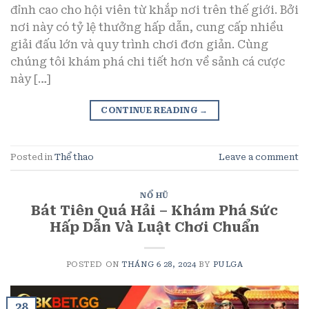
đỉnh cao cho hội viên từ khắp nơi trên thế giới. Bởi
nơi này có tỷ lệ thưởng hấp dẫn, cung cấp nhiều
giải đấu lớn và quy trình chơi đơn giản. Cùng
chúng tôi khám phá chi tiết hơn về sảnh cá cược
này […]
CONTINUE READING
→
Posted in
Thể thao
Leave a comment
NỔ HŨ
Bát Tiên Quá Hải – Khám Phá Sức
Hấp Dẫn Và Luật Chơi Chuẩn
POSTED ON
THÁNG 6 28, 2024
BY
PULGA
28