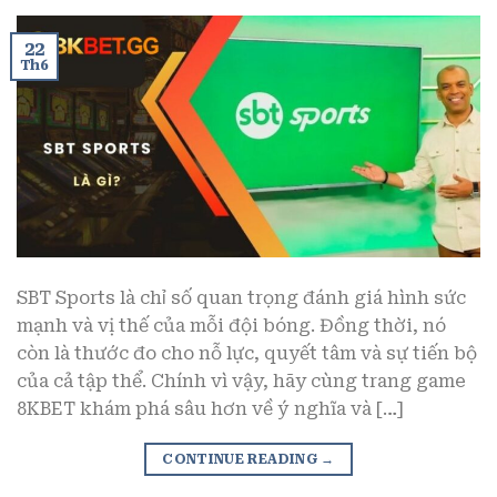
22
Th6
SBT Sports là chỉ số quan trọng đánh giá hình sức
mạnh và vị thế của mỗi đội bóng. Đồng thời, nó
còn là thước đo cho nỗ lực, quyết tâm và sự tiến bộ
của cả tập thể. Chính vì vậy, hãy cùng trang game
8KBET khám phá sâu hơn về ý nghĩa và […]
CONTINUE READING
→