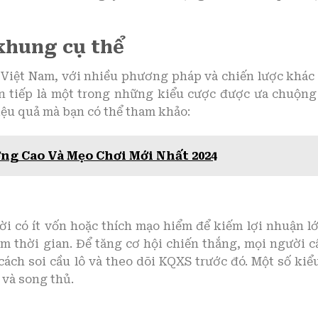
khung cụ thể
ại Việt Nam, với nhiều phương pháp và chiến lược khác
ên tiếp là một trong những kiểu cược được ưa chuộng
ệu quả mà bạn có thể tham khảo:
ởng Cao Và Mẹo Chơi Mới Nhất 2024
i có ít vốn hoặc thích mạo hiểm để kiếm lợi nhuận l
iệm thời gian. Để tăng cơ hội chiến thắng, mọi người c
ách soi cầu lô và theo dõi KQXS trước đó. Một số kiể
 và song thủ.