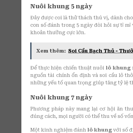
Nuôi khung 5 ngày
Đây được coi là thử thách thú vị, dành ch
con số đánh trong 5 ngày đòi hỏi sự tỉ mỉ
khoản thưởng cực lớn.
Xem thêm:
Soi Cầu Bạch Thủ - Thư
Để thực hiện chiến thuật nuôi
lô khung
nguồn tài chính ổn định và soi cầu lô th
những yếu tố quan trọng giúp tăng tỷ lệ 
Nuôi khung 7 ngày
Phương pháp này mang lại cơ hội ăn thư
đúng cách, mọi người có thể thu về số vố
Một kinh nghiệm đánh
lô khung
với số đ