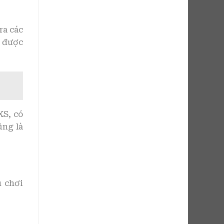
ra các
n được
XS, có
ũng là
u chơi