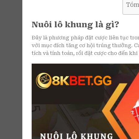
Tóm 
Nuôi lô khung là gì?
Đây là phương pháp đặt cược liên tục tro
với mục đích tăng cơ hội trúng thưởng. C
tích và tính toán, rồi đặt cược cho đến khi