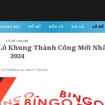
GAME BÀI
NỔ HŨ
BẮN CÁ
ĐÁ GÀ
LÔ ĐỀ
LÔ ĐỀ ONLINE
i Lô Khung Thành Công Mới Nh
2024
 ON
THÁNG 6 24, 2024
BY
PULGA