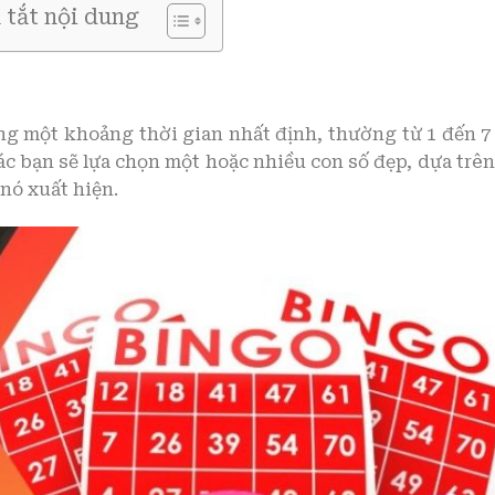
tắt nội dung
ng một khoảng thời gian nhất định, thường từ 1 đến 7
ác bạn sẽ lựa chọn một hoặc nhiều con số đẹp, dựa trê
 nó xuất hiện.