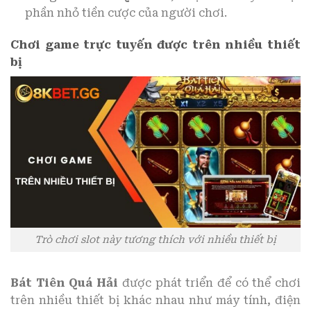
phần nhỏ tiền cược của người chơi.
Chơi game trực tuyến được trên nhiều thiết
bị
Trò chơi slot này tương thích với nhiều thiết bị
Bát Tiên Quá Hải
được phát triển để có thể chơi
trên nhiều thiết bị khác nhau như máy tính, điện