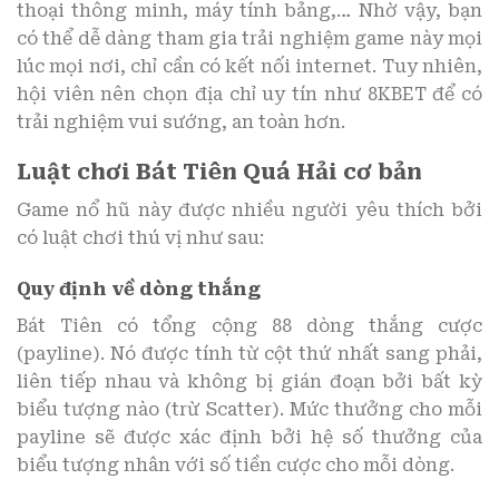
thoại thông minh, máy tính bảng,… Nhờ vậy, bạn
có thể dễ dàng tham gia trải nghiệm game này mọi
lúc mọi nơi, chỉ cần có kết nối internet. Tuy nhiên,
hội viên nên chọn địa chỉ uy tín như 8KBET để có
trải nghiệm vui sướng, an toàn hơn.
Luật chơi Bát Tiên Quá Hải cơ bản
Game nổ hũ này được nhiều người yêu thích bởi
có luật chơi thú vị như sau:
Quy định về dòng thắng
Bát Tiên có tổng cộng 88 dòng thắng cược
(payline). Nó được tính từ cột thứ nhất sang phải,
liên tiếp nhau và không bị gián đoạn bởi bất kỳ
biểu tượng nào (trừ Scatter). Mức thưởng cho mỗi
payline sẽ được xác định bởi hệ số thưởng của
biểu tượng nhân với số tiền cược cho mỗi dòng.