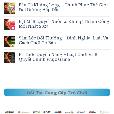
Bắn Cá Khủng Long – Chinh Phục Thế Giới
Đại Dương Hấp Dẫn
Bật Mí Bí Quyết Nuôi Lô Khung Thành Công
Mới Nhất 2024
Sâm Lốc Đổi Thưởng – Định Nghĩa, Luật Và
Cách Chơi Cơ Bản
Bá Tước Quyền Năng – Luật Chơi Và Bí
Quyết Chinh Phục Game
Đối Tác Cung Cấp Trò Chơi