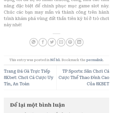
năng đặc biệt để chinh phục mục game slot này.
Chúc các bạn may mắn và thành công trên hành
trình khám phá vùng đất thần tiên kỳ bí ở trò chơi
này nhé!
This entry was posted in
Nổ hũ
. Bookmark the
permalink
.
Trang Đá Gà Trực Tiếp
TP Sports: Sân Chơi Cá
8Kbet: Chơi Cá Cược Uy
Cược Thể Thao Đỉnh Cao
Tín, An Toàn
Của 8KBET
Để lại một bình luận